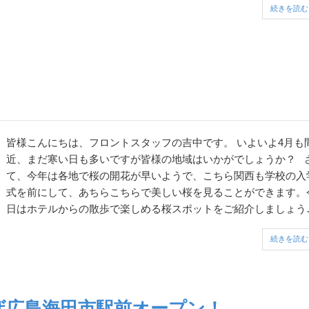
続きを読む
気候と山の多い土地柄で育まれたおいしい...
皆様こんにちは、フロントスタッフの吉中です。 いよいよ4月も間
近、まだ寒い日も多いですが皆様の地域はいかがでしょうか？ さ
て、今年は各地で桜の開花が早いようで、こちら関西も学校の入
式を前にして、あちらこちらで美しい桜を見ることができます。
日はホテルからの散歩で楽しめる桜スポットをご紹介しましょう
ホテルアストンプラザ関西空港の町内会？...
続きを読む
ザ広島海田市駅前オープン！