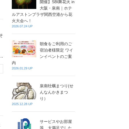
開催】SBI舞花火 in
大阪・泉南｜ホテ
ルアストンプラザ関西空港から花
火大会へ！
2026.07.24 UP
そ
朝食をご利用のご
宿泊者様限定 ワイ
ポ
ンイベントのご案
内
2026.01.29 UP
泉南牡蠣まつり(せ
んなんかきまつ
り）
2025.12.28 UP
サービスやお部屋
等、大満足でした