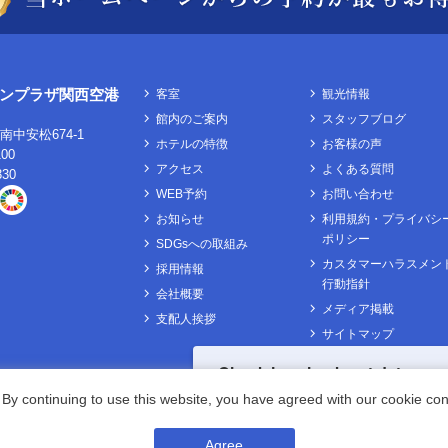
ンプラザ関西空港
客室
観光情報
館内のご案内
スタッフブログ
中安松674-1
ホテルの特徴
お客様の声
100
アクセス
よくある質問
330
WEB予約
お問い合わせ
お知らせ
利用規約・プライバシ
ポリシー
SDGsへの取組み
カスタマーハラスメン
採用情報
行動指針
会社概要
メディア掲載
支配人挨拶
サイトマップ
Check in - check out date
By continuing to use this website, you have agreed with our cookie con
Agree