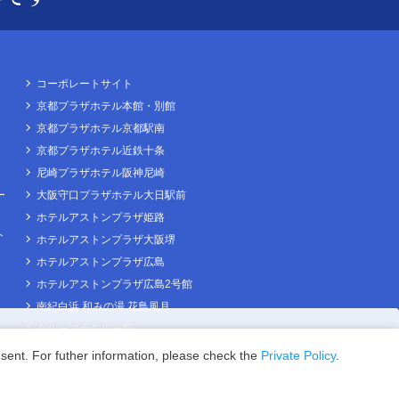
コーポレートサイト
京都プラザホテル本館・別館
京都プラザホテル京都駅南
京都プラザホテル近鉄十条
尼崎プラザホテル阪神尼崎
ー
大阪守口プラザホテル大日駅前
ホテルアストンプラザ姫路
ト
ホテルアストンプラザ大阪堺
ホテルアストンプラザ広島
ホテルアストンプラザ広島2号館
南紀白浜 和みの湯 花鳥風月
グループホテル一覧
Guests
sent. For futher information, please check the
Private Policy
.
Search