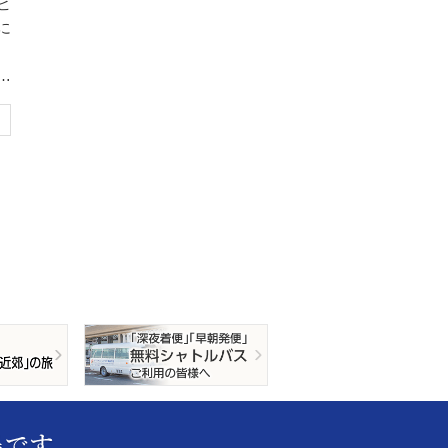
ビ
に
思