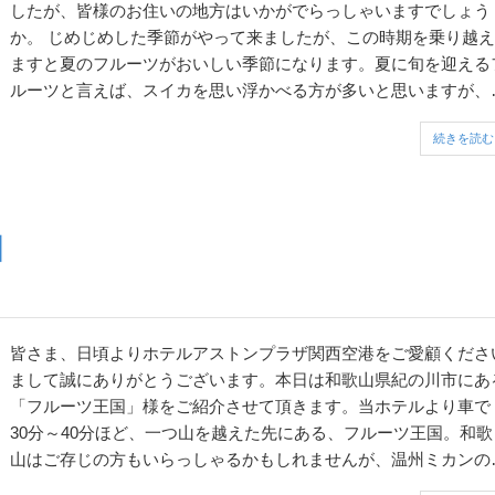
したが、皆様のお住いの地方はいかがでらっしゃいますでしょう
か。 じめじめした季節がやって来ましたが、この時期を乗り越え
ますと夏のフルーツがおいしい季節になります。夏に旬を迎える
ルーツと言えば、スイカを思い浮かべる方が多いと思いますが、
のおススメは「桃」です。 今回ご紹介させていただくのは、ホテ
続きを読む
ルアスト...
国
皆さま、日頃よりホテルアストンプラザ関西空港をご愛顧くださ
まして誠にありがとうございます。本日は和歌山県紀の川市にあ
「フルーツ王国」様をご紹介させて頂きます。当ホテルより車で
30分～40分ほど、一つ山を越えた先にある、フルーツ王国。和歌
山はご存じの方もいらっしゃるかもしれませんが、温州ミカンの
産量日本一の日本でも屈指のフルーツ生産県で、和歌山ならでは