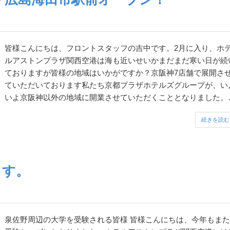
皆様こんにちは、フロントスタッフの吉中です。2月に入り、ホ
ルアストンプラザ関西空港は海も近いせいかまだまだ寒い日が続
ておりますが皆様の地域はいかがですか？京阪神7店舗で展開さ
ていただいております私たち京都プラザホテルズグループが、い
いよ京阪神以外の地域に開業させていただくこととなりました。
の場所は近年、外国人観光客も沢山お越しになる「広島」です。
続きを読む
島県、海田市駅より徒歩なんと4～5分...
ます。
泉佐野周辺の大学を受験される皆様 皆様こんにちは、今年もまた