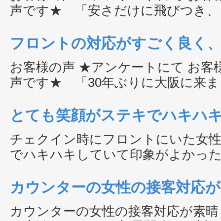
声です★ 「安さだけに飛びつき、
ましたがサービスや…
フロントの対応がすごく良く
泊まりたいです。
お客様の声 ★アンケートにて お客様からお寄せいただいた
声です★ 「30年ぶりに大阪に来
阪する予定でした…
とても笑顔がステキでハキハ
ったです。
チェクイン時にフロントにいた女
でハキハキしていて印象がよかったです。 コロ
ろ大変かと思いますが頑張って…
カウンターの女性の接客対応が
持ちよく宿泊ができた。
カウンターの女性の接客対応が素晴