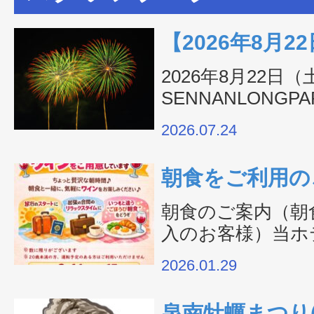
【2026年8月2
in 大阪・泉
2026年8月22
SENNANLONG
ザ関西空港から
園）で、「SBI舞花
2026.07.24
催され…
朝食をご利用の
ンイベントのご
朝食のご案内（朝
入のお客様）当ホ
ランでご宿泊のお
2026.01.29
ご購入されたお客
泉南牡蠣まつり