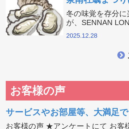
り）
冬の味覚を存分に
が、SENNAN LO
で開催されます。
2025.12.28
をはじめ、地元で
お客様の声
サービスやお部屋等、大満足で
お客様の声 ★アンケートにて お客様からお寄せいただいた