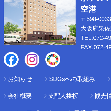
空港
〒598-0033
大阪府泉佐野
TEL.072-4
FAX.072-4
お知らせ
SDGsへの取組み
会社概要
支配人挨拶
観光