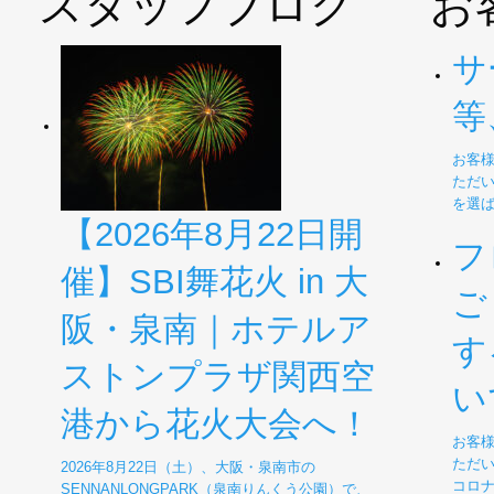
スタッフブログ
お
サ
等
お客様
ただ
を選
【2026年8月22日開
フ
催】SBI舞花火 in 大
ご
阪・泉南｜ホテルア
す
ストンプラザ関西空
い
港から花火大会へ！
お客様
ただい
2026年8月22日（土）、大阪・泉南市の
コロ
SENNANLONGPARK（泉南りんくう公園）で、