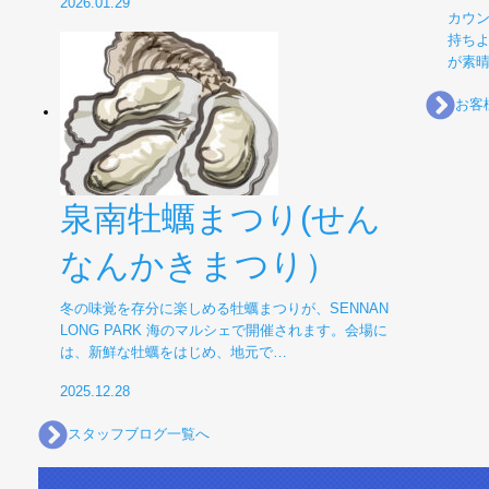
2026.01.29
カウ
持ちよ
が素晴
お客
泉南牡蠣まつり(せん
なんかきまつり）
冬の味覚を存分に楽しめる牡蠣まつりが、SENNAN
LONG PARK 海のマルシェで開催されます。会場に
は、新鮮な牡蠣をはじめ、地元で…
2025.12.28
スタッフブログ一覧へ