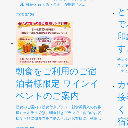
「SBI舞花火 in 大阪・泉南」が開催され…
と
2026.07.24
で
印
す
チェ
ステキ
朝食をご利用のご宿
ロナ
泊者様限定 ワインイ
カ
ベントのご案内
接
く
朝食のご案内（朝食付きプラン・朝食券購入のお客
様）当ホテルでは、朝食付きプランでご宿泊のお客
様ならびに朝食券をご購入されたお客様に、朝食…
宿