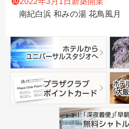
❿
2022年3月1日新築開業
南紀白浜 和みの湯 花鳥風月