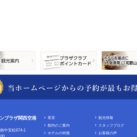
ンプラザ関西空港
客室
観光情報
館内のご案内
スタッフブログ
中安松674-1
ホテルの特徴
お客様の声
100