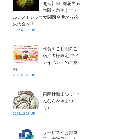
開催】SBI舞花火 in
大阪・泉南｜ホテ
ルアストンプラザ関西空港から花
火大会へ！
2026.07.24 UP
朝食をご利用のご
宿泊者様限定 ワイ
ンイベントのご案
内
2026.01.29 UP
泉南牡蠣まつり(せ
んなんかきまつ
り）
2025.12.28 UP
サービスやお部屋