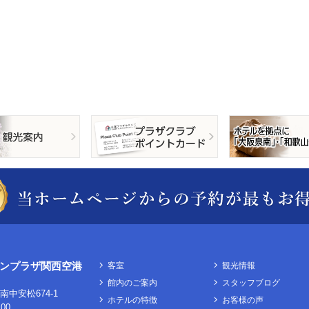
ンプラザ関西空港
客室
観光情報
館内のご案内
スタッフブログ
中安松674-1
ホテルの特徴
お客様の声
100