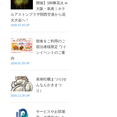
開催】SBI舞花火 in
大阪・泉南｜ホテ
ルアストンプラザ関西空港から花
火大会へ！
2026.07.24 UP
朝食をご利用のご
宿泊者様限定 ワイ
ンイベントのご案
内
2026.01.29 UP
泉南牡蠣まつり(せ
んなんかきまつ
り）
2025.12.28 UP
サービスやお部屋