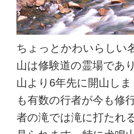
ちょっとかわいらしい
山は修験道の霊場であ
山より6年先に開山しま
も有数の行者が今も修
者の滝では滝に打たれ