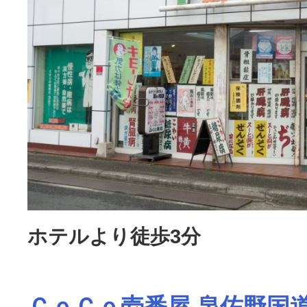
ホテルより徒歩3分
ＣｏＣｏ壱番屋 泉佐野国